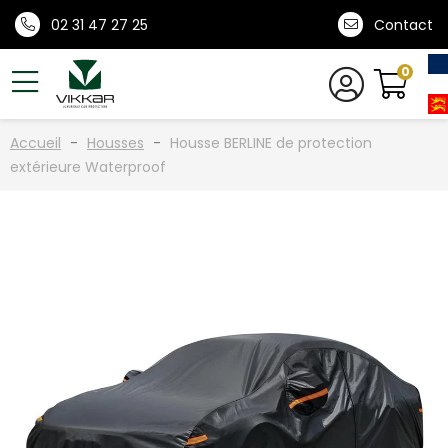
02 31 47 27 25
Contact
0
Accueil
Housses
Housse BERLINE de protection
extérieure Waterproof