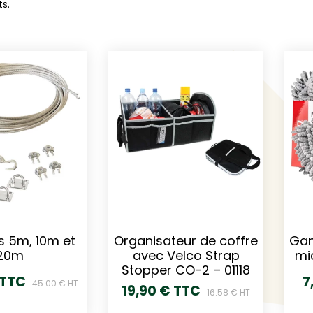
ts.
es 5m, 10m et
Organisateur de coffre
Gan
20m
avec Velco Strap
mi
Stopper CO-2 – 01118
 TTC
7
45.00 € HT
19,90 € TTC
16.58 € HT