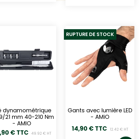
RUPTURE DE STOCK
é dynamométrique
Gants avec lumière LED
19/21 mm 40-210 Nm
- AMiO
- AMIO
14,90 € TTC
12.42 € HT
,90 € TTC
49.92 € HT