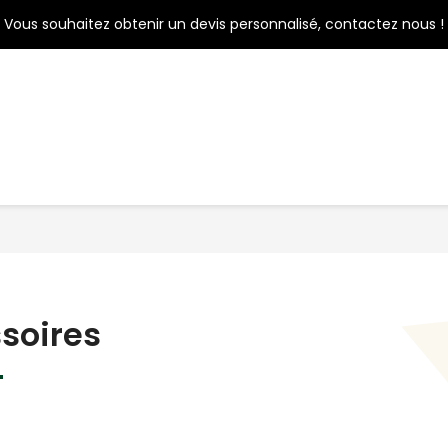
Ouverture de notre showroom !


COUVRIR
ON PARLE DE NOUS
PROTECTIONS
HOUSSES
AC
soires