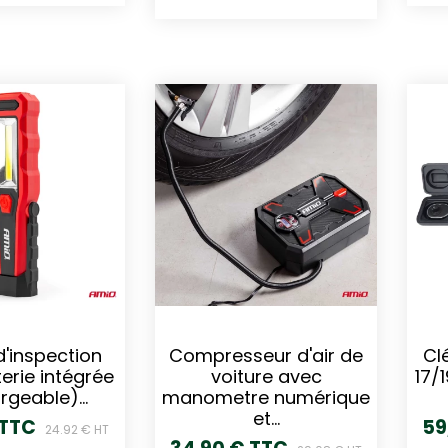
d'inspection
Compresseur d'air de
Cl
erie intégrée
voiture avec
17/
rgeable)...
manometre numérique
et...
 TTC
59
24.92 € HT