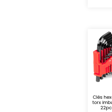
Clés hex
torx imb
22pc