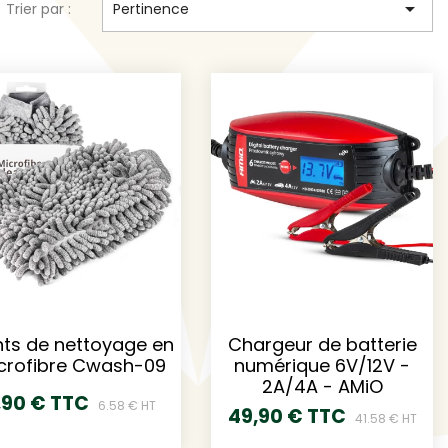

Trier par :
Pertinence
ts de nettoyage en
Chargeur de batterie
crofibre Cwash-09
numérique 6V/12V -
2A/4A - AMiO
,90 € TTC
6.58 € HT
49,90 € TTC
41.58 € HT