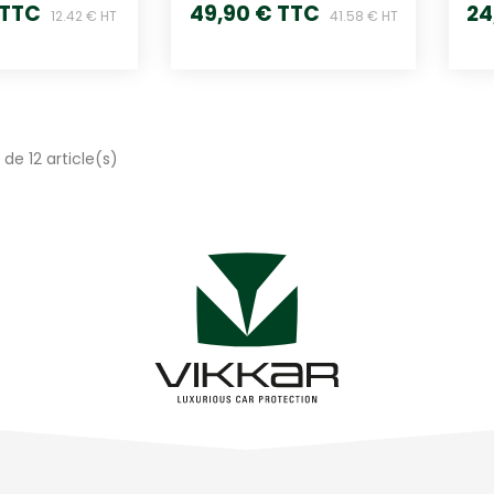
 TTC
49,90 € TTC
24
12.42 € HT
41.58 € HT
 de 12 article(s)