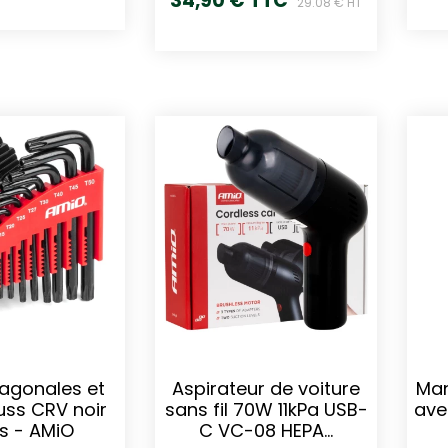
34,90 € TTC
29.08 € HT
agonales et
Aspirateur de voiture
Man
uss CRV noir
sans fil 70W 11kPa USB-
ave
s - AMiO
C VC-08 HEPA...