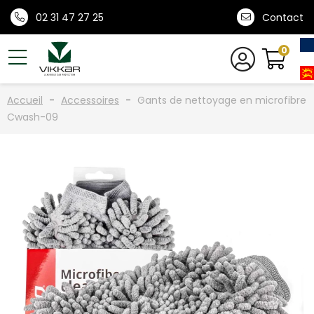
02 31 47 27 25
Contact
0
Accueil
Accessoires
Gants de nettoyage en microfibre
Cwash-09