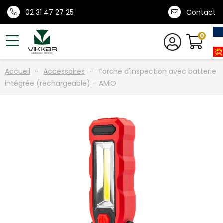
02 31 47 27 25
Contact
0
Accueil
Accessoires
Torche d'inspection avec batterie
intégrée (rechargeable) – AMiO