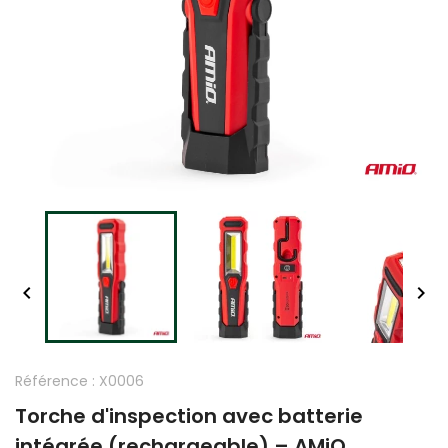


Référence :
X0006
Torche d'inspection avec batterie
intégrée (rechargeable) – AMiO