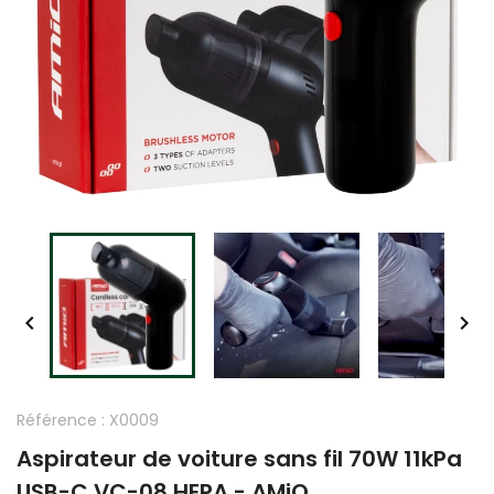


Référence :
X0009
Aspirateur de voiture sans fil 70W 11kPa
USB-C VC-08 HEPA - AMiO