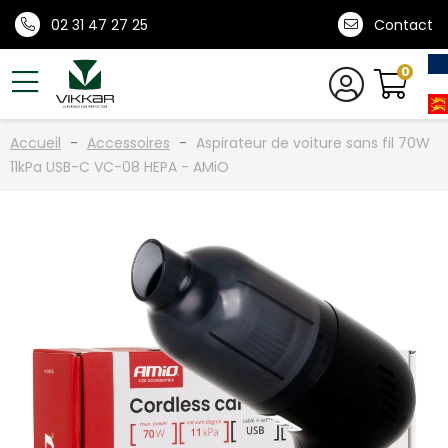
02 31 47 27 25
Contact
0
Accueil
Accessoires
Aspirateur de voiture sans fil 70W
11kPa USB-C VC-08 HEPA - AMiO