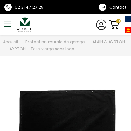
02 31 47 27 25
Contact
0
Accueil
Protection murale de garage
ALAIN & AYRTON
AYRTON - Toile vierge sans logo