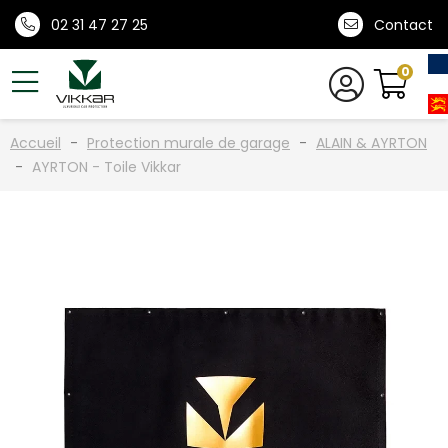
02 31 47 27 25
Contact
0
Accueil
Protection murale de garage
ALAIN & AYRTON
AYRTON - Toile Vikkar